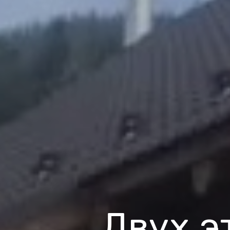
Двух э