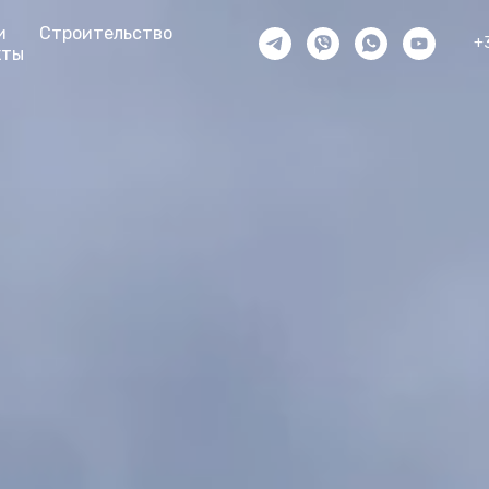
и
Строительство
+
кты