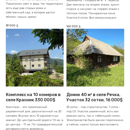
Верховина. Площадь 80 м² + терасса.
Подключен свет и вода. На территории
Две комнаты на втором этаже, кухня-
есть еще два старых дома и
студия и санузел на первом этаже с
собственный сад, в котором растут
тёплым полом. Панорамные окна.
яблоки, груши, орехи
Участок 6 соток. Все коммуникации
39 000
$
160 000
$
Комплекс на 10 номеров в
Домик 40 м² в селе Речка,
селе Красник 330 000$
Участок 32 сотки, 16 000$
Комплекс - это трехэтажный
25 соток - под строительство, 7 соток -
деревянный дом, рассчитанный на 20
под СХ. Участок ухоженный, есть как
человек. Внутри есть 10 двухместных
ровная часть, так и небольшой склон.
комнат. До центральной дороги 1.5 км, а
Электричество было ранее подключено,
до центра - 11 км. По предварительной
а сейчас нужно только восстановить.
договоренности возможны