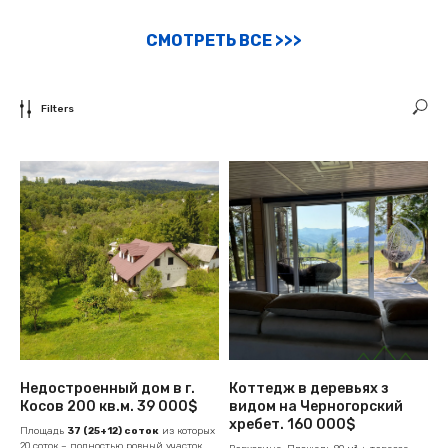
СМОТРЕТЬ ВСЕ >>>
Filters
Недостроенный дом в г.
Коттедж в деревьях з
Косов 200 кв.м. 39 000$
видом на Черногорский
хребет. 160 000$
Площадь
37 (25+12) соток
из которых
20 соток – полностью ровный участок