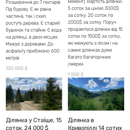
момент). Вартість ділянки.
Розширення до 7 гектарів.
5 соток за ціною 3000$
Під будову. Є як рівна
за сотку. 20 соток по
частина, так і схил,
2000$ за сотку. Поруч
ростуть дерева. Є старий
продаються ділянки від 15
будинок та стайня. Є вода
соток по 1500$ за сотку,
на ділянці, в двох місцях.
які межують з лісом і на
Межує з деревами. До
самих ділянках дуже
асфальту приблизно 600
багато багаторічних
метрів
смерек.
120 000
$
1 500
$
Ділянка у Стаїще, 15
Ділянка в
соток. 24 000 $
Кривопіллі 14 сотих