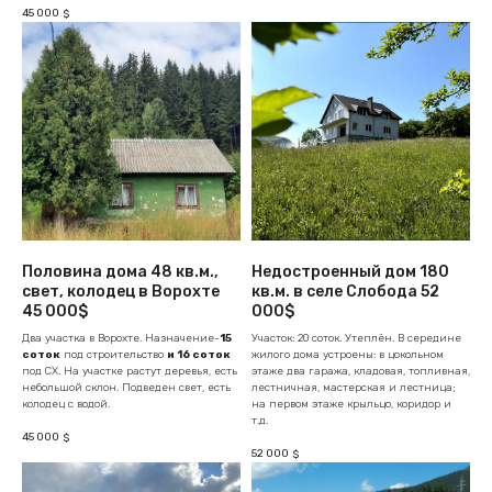
45 000
$
Половина дома 48 кв.м.,
Недостроенный дом 180
свет, колодец в Ворохте
кв.м. в селе Слобода 52
45 000$
000$
Два участка в Ворохте. Назначение-
15
Участок: 20 соток. Утеплён. В середине
соток
под строительство
и 16 соток
жилого дома устроены: в цокольном
под СХ. На участке растут деревья, есть
этаже два гаража, кладовая, топливная,
небольшой склон. Подведен свет, есть
лестничная, мастерская и лестница;
колодец с водой.
на первом этаже крыльцо, коридор и
т.д.
45 000
$
52 000
$