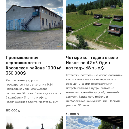
Промышленная
Четыре коттеджа в селе
недвижимость в
Ильцы по 42 м². Один
Косовском районе 1000 м²
коттедж 68 тыс.$
350 000$
Коттеджи построены с использованием
высококачественных материалов и
Расположена у дороги
оснащены всеми необходимыми
государственного значения Р 24.
потребностями. Внутри есть одна
Площадь земельного участка
комната с кухней-студией, смежный
составляет 31 сотка. В помещении есть
санузел. Также есть мебель и
2 кранбалки 3 тонны и офис.
необходимые коммуникации. Площадь
Подключенное электричество 50 кВт.
участка: 20 соток.
350 000
$
68 000
$