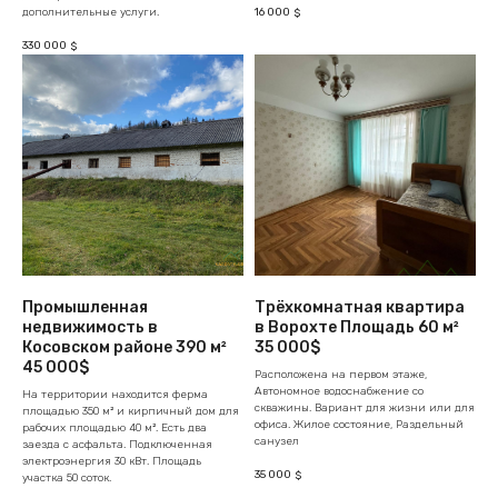
16 000
дополнительные услуги.
$
330 000
$
Промышленная
Трёхкомнатная квартира
недвижимость в
в Ворохте Площадь 60 м²
Косовском районе 390 м²
35 000$
45 000$
Расположена на первом этаже,
Автономное водоснабжение со
На территории находится ферма
скважины. Вариант для жизни или для
площадью 350 м² и кирпичный дом для
офиса. Жилое состояние, Раздельный
рабочих площадью 40 м². Есть два
санузел
заезда с асфальта. Подключенная
электроэнергия 30 кВт. Площадь
35 000
$
участка 50 соток.