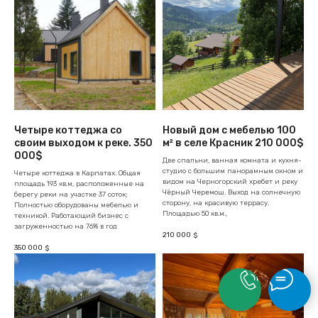
Четыре коттеджа со
Новый дом с мебелью 100
своим выходом к реке. 350
м² в селе Красник 210 000$
000$
Две спальни, ванная комната и кухня-
студио с большим панорамным окном и
Четыре коттеджа в Карпатах. Общая
видом на Черногорский хребет и реку
площадь 193 кв.м, расположенные на
Чёрный Черемош. Выход на солнечную
берегу реки на участке 37 соток;
сторону, на красивую террасу.
Полностью оборудованы мебелью и
Площадью 50 кв.м.,
техникой. Работающий бизнес с
загруженностью на 76% в год
210 000
$
350 000
$