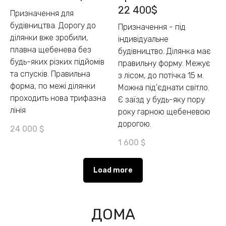
22 400$
Призначення для
будівництва. Дорогу до
Призначення - під
ділянки вже зробили,
індивідуальне
плавна щебенева без
будівництво. Ділянка має
будь-яких різких підйомів
правильну форму. Межує
та спусків. Правильна
з лісом, до потічка 15 м.
форма, по межі ділянки
Можна під'єднати світло.
проходить нова трифазна
Є заїзд у будь-яку пору
лінія
року гарною щебеневою
дорогою.
24 000
$
1 600
$
Load more
ДОМА