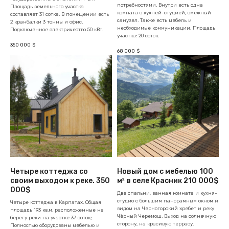
потребностями. Внутри есть одна
Площадь земельного участка
комната с кухней-студией, смежный
составляет 31 сотка. В помещении есть
санузел. Также есть мебель и
2 кранбалки 3 тонны и офис.
необходимые коммуникации. Площадь
Подключенное электричество 50 кВт.
участка: 20 соток.
350 000
$
68 000
$
Четыре коттеджа со
Новый дом с мебелью 100
своим выходом к реке. 350
м² в селе Красник 210 000$
000$
Две спальни, ванная комната и кухня-
студио с большим панорамным окном и
Четыре коттеджа в Карпатах. Общая
видом на Черногорский хребет и реку
площадь 193 кв.м, расположенные на
Чёрный Черемош. Выход на солнечную
берегу реки на участке 37 соток;
сторону, на красивую террасу.
Полностью оборудованы мебелью и