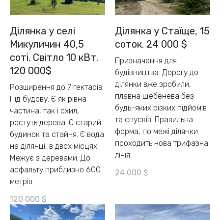
Ділянка у селі
Ділянка у Стаїще, 15
Микуличин 40,5
соток. 24 000 $
соті. Світло 10 кВт.
Призначення для
120 000$
будівництва. Дорогу до
ділянки вже зробили,
Розширення до 7 гектарів.
плавна щебенева без
Під будову. Є як рівна
будь-яких різких підйомів
частина, так і схил,
та спусків. Правильна
ростуть дерева. Є старий
форма, по межі ділянки
будинок та стайня. Є вода
проходить нова трифазна
на ділянці, в двох місцях.
лінія
Межує з деревами. До
асфальту приблизно 600
24 000
$
метрів
120 000
$