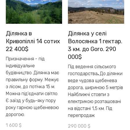
Ділянка в
Ділянка у селі
Кривопіллі 14 сотих
Волосянка 1 гектар.
22 400$
3 км. до Goro. 290
000$
Призначення - під
індивідуальне
Під ведення сільського
будівництво. Ділянка має
господарства
.
До ділянки
правильну форму. Межує
веде чудова щебенева
з лісом, до потічка 15 м.
дорога, шириною 5 метрів
Можна під'єднати світло.
Найближчі стовпи з
Є заїзд у будь-яку пору
електрикою розташовані
року гарною щебеневою
на відстані 1,5 км. Під
дорогою.
перепродаж
1 600
$
290 000
$