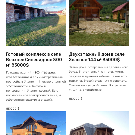
Готовый комплекс в селе
Двухэтажный дом в селе
Верхнее Синевидное 800
Зеленое 144 м² 85000$
м² 85000$
Стены дома построены из деревянного
бруса. Внутри есть 4 комнаты, кухня,
Площадь зданий - 800 м² (ферма,
санузел и душевая кабина. Также есть
хозяйственные и административные
парилка. Второй этаж нужно доделать.
постройки). Участок - 1 гектар в частной
Участок площадью 5 соток. Вокруг есть
собственности + 14 соток в
тишина, спокойствие.
пользовании. Участок ровный. Есть
подключенное электроснабжение, и
85 000
$
собственная скважина с водой.
85 000
$