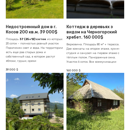
Недостроенный дом в г.
Коттедж в деревьях з
Косов 200 кв.м. 39 000$
видом на Черногорский
хребет. 160 000$
Площадь
37 (25+12) соток
из которых
20 соток – полностью ровный участок
Верховина. Площадь 80 м² + терасса.
Подключен свет и вода. На территории
Две комнаты на втором этаже, кухня-
есть еще два старых дома и
студия и санузел на первом этаже с
собственный сад, в котором растут
тёплым полом. Панорамные окна.
яблоки, груши, орехи
Участок 6 соток. Все коммуникации
39 000
$
160 000
$