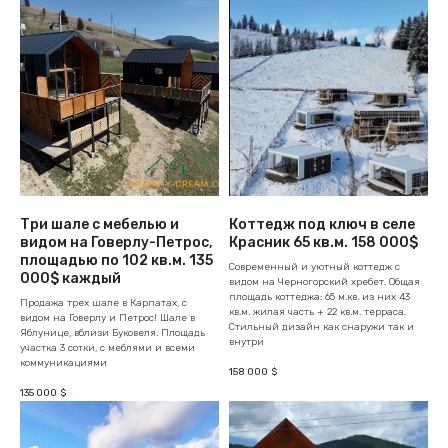
Три шале с мебелью и
Коттедж под ключ в селе
видом на Говерлу-Петрос,
Красник 65 кв.м. 158 000$
площадью по 102 кв.м. 135
Современный и уютный коттедж с
000$ каждый
видом на Черногорский хребет. Общая
площадь коттеджа: 65 м.кв. из них 43
Продажа трех шале в Карпатах, с
кв.м. жилая часть + 22 кв.м. терраса.
видом на Говерлу и Петрос! Шале в
Стильный дизайн как снаружи так и
Яблунице, вблизи Буковеля. Площадь
внутри
участка 3 сотки, с меблями и всеми
коммуникациями
158 000
$
135 000
$