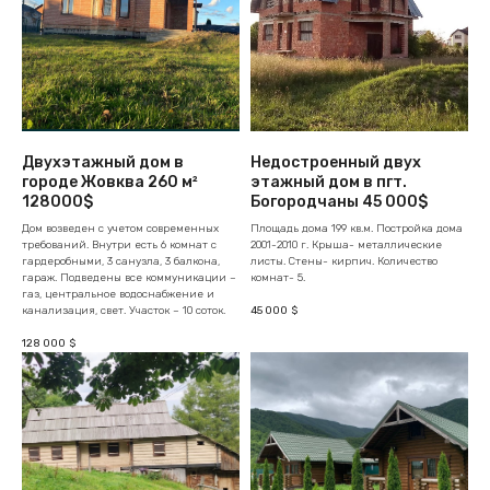
Двухэтажный дом в
Недостроенный двух
городе Жовква 260 м²
этажный дом в пгт.
128000$
Богородчаны 45 000$
Дом возведен с учетом современных
Площадь дома 199 кв.м. Постройка дома
требований. Внутри есть 6 комнат с
2001-2010 г. Крыша- металлические
гардеробными, 3 санузла, 3 балкона,
листы. Стены- кирпич. Количество
гараж. Подведены все коммуникации –
комнат- 5.
газ, центральное водоснабжение и
45 000
канализация, свет. Участок – 10 соток.
$
128 000
$