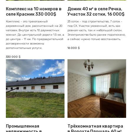
Комплекс на 10 номеров в
Домик 40 м² в селе Речка,
селе Красник 330 000$
Участок 32 сотки, 16 000$
Комплекс - это трехэтажный
25 соток - под строительство, 7 соток -
деревянный дом, рассчитанный на 20
под СХ. Участок ухоженный, есть как
человек. Внутри есть 10 двухместных
ровная часть, так и небольшой склон.
комнат. До центральной дороги 1.5 км, а
Электричество было ранее подключено,
до центра - 11 км. По предварительной
а сейчас нужно только восстановить.
договоренности возможны
16 000
дополнительные услуги.
$
330 000
$
Промышленная
Трёхкомнатная квартира
недвижимость в
в Ворохте Площадь 60 м²