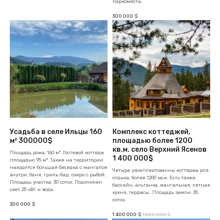
паркоместа.
300 000
$
Усадьба в селе Ильцы 160
Комплекс коттеджей,
м² 300000$
площадью более 1200
кв.м. село Верхний Ясенов
Площадь дома: 160 м². Гостевой коттедж
1 400 000$
площадью 95 м². Также на территории
находится большая беседка с мангалом
Четыре укомплектованны коттеджа для
внутри, баня, гриль-бар, озеро с рыбой.
отдыха, более 1200 кв.м. Есть также
Площадь участка: 30 соток. Подключен
бассейн, альтанка, мангальная, летная
свет 25 кВт и вода.
кухня, террасы.. Площадь земли: 35
соток.
300 000
$
1 400 000
1 500 000
$
$