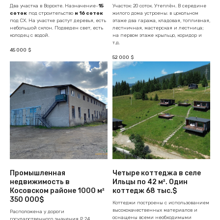
Два участка в Ворохте. Назначение-
15
Участок: 20 соток. Утеплён. В середине
соток
под строительство
и 16 соток
жилого дома устроены: в цокольном
под СХ. На участке растут деревья, есть
этаже два гаража, кладовая, топливная,
небольшой склон. Подведен свет, есть
лестничная, мастерская и лестница;
колодец с водой.
на первом этаже крыльцо, коридор и
т.д.
45 000
$
52 000
$
Промышленная
Четыре коттеджа в селе
недвижимость в
Ильцы по 42 м². Один
Косовском районе 1000 м²
коттедж 68 тыс.$
350 000$
Коттеджи построены с использованием
высококачественных материалов и
Расположена у дороги
оснащены всеми необходимыми
государственного значения Р 24.