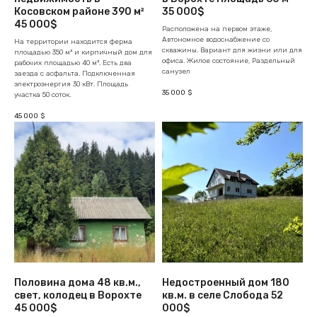
Косовском районе 390 м²
35 000$
45 000$
Расположена на первом этаже,
Автономное водоснабжение со
На территории находится ферма
скважины. Вариант для жизни или для
площадью 350 м² и кирпичный дом для
офиса. Жилое состояние, Раздельный
рабочих площадью 40 м². Есть два
санузел
заезда с асфальта. Подключенная
электроэнергия 30 кВт. Площадь
35 000
$
участка 50 соток.
45 000
$
Половина дома 48 кв.м.,
Недостроенный дом 180
свет, колодец в Ворохте
кв.м. в селе Слобода 52
45 000$
000$