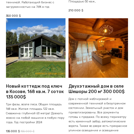
Площадью 50 кв.м.,
техникой. Работающий бизнес с
загруженностью на 76% в год
210 000
$
350 000
$
Новый коттедж под ключ
Двухэтажный дом в селе
в Косове, 168 кв.м. 7 соток
Шешоры 200 м² 300 000$
135 000$
Дом с полной меблировкой и
современной техникой в безупречном
Три фазы, возле леса. Общая площадь
состоянии. Земельный участок и дом
168 кв.м. Жилая площадь 122 кв.м.
приватизированы. Все документы
Скважина глубиной 63 метра! Доехать
готовы к продаже. По всему периметру
можно на любой машине в любую пору
есть каменный забор, автоматические
года. Год постройки 2024
ворота. Также во дворе есть прекрасное
уличное освещение и освещение
135 000
155 000
$
$