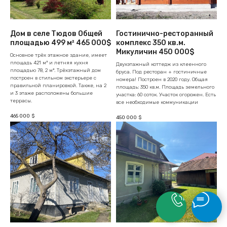
Дом в селе Тюдов Общей
Гостинично-ресторанный
площадью 499 м² 465 000$
комплекс 350 кв.м.
Микуличин 450 000$
Основное трёх этажное здание, имеет
площадь 421 м² и летняя кухня
Двухэтажный коттедж из клеенного
площадью 78, 2 м². Трёхэтажный дом
бруса. Под ресторан + гостиничные
построен в стильном экстерьере с
номера! Построен в 2020 году. Общая
правильной планировкой. Также, на 2
площадь: 350 кв.м. Площадь земельного
и 3 этаже расположены большие
участка: 60 ​​соток. Участок огорожен. Есть
террасы.
все необходимые коммуникации
465 000
$
450 000
$