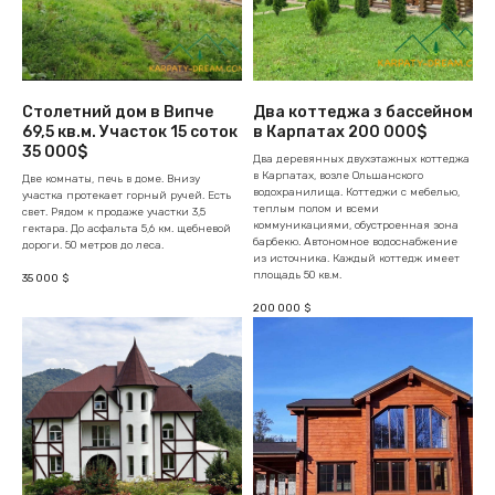
Столетний дом в Випче
Два коттеджа з бассейном
69,5 кв.м. Участок 15 соток
в Карпатах 200 000$
35 000$
Два деревянных двухэтажных коттеджа
в Карпатах, возле Ольшанского
Две комнаты, печь в доме. Внизу
водохранилища. Коттеджи с мебелью,
участка протекает горный ручей. Есть
теплым полом и всеми
свет. Рядом к продаже участки 3,5
коммуникациями, обустроенная зона
гектара. До асфальта 5,6 км. щебневой
барбекю. Автономное водоснабжение
дороги. 50 метров до леса.
из источника. Каждый коттедж имеет
площадь 50 кв.м.
35 000
$
200 000
$