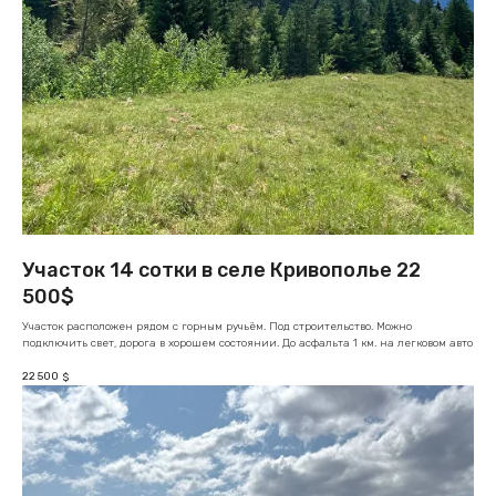
Участок 14 сотки в селе Кривополье 22
500$
Участок расположен рядом с горным ручьём. Под строительство. Можно
подключить свет, дорога в хорошем состоянии. До асфальта 1 км. на легковом авто
22 500
$