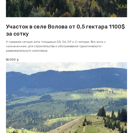
Участок в селе Волова от 0,5 гектара 1100$
за сотку
К продаже четыре акта площадью 0,5; 0,6; 0,9 и 2 гектара. Все акты с
назначением:
для строительства и обслуживания туристического-
развлекательного комплекса
.
55 000
$