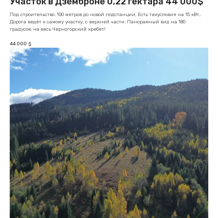
Участок в Дземброне 0,22 гектара 44 000$
Под строительство. 100 метров до новой подстанции, Есть техусловия на 15 кВт..
Дорога ведёт к самому участку, с верхней части. Панорамный вид на 180
градусов, на весь Черногорский хребет!
44 000
$