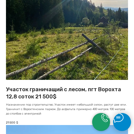
Участок граничащий с лесом, пгт Ворохта
12,8 соток 21 500$
Назначение под строительство. Участок имеет небольшой склон, растут две ели.
Граничит с Ворохтянским парком. До асфальта примерно 400 метров. 100 метров
до столбов с электрикой
21 500
$