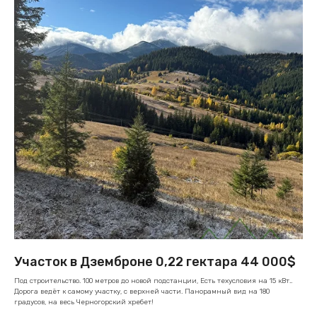
Участок в Дземброне 0,22 гектара 44 000$
Под строительство. 100 метров до новой подстанции, Есть техусловия на 15 кВт..
Дорога ведёт к самому участку, с верхней части. Панорамный вид на 180
градусов, на весь Черногорский хребет!