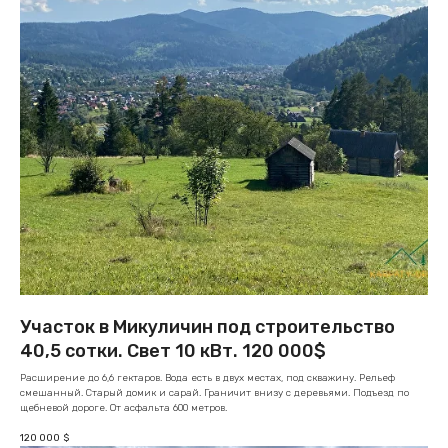
Участок в Микуличин под строительство
40,5 сотки. Свет 10 кВт. 120 000$
Расширение до 6,6 гектаров. Вода есть в двух местах, под скважину. Рельеф
смешанный. Старый домик и сарай. Граничит внизу с деревьями. Подъезд по
щебневой дороге. От асфальта 600 метров.
120 000
$