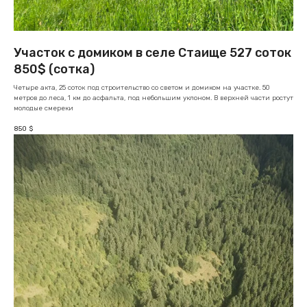
Участок с домиком в селе Стаище 527 соток
850$ (сотка)
Четыре акта, 25 соток под строительство со светом и домиком на участке. 50
метров до леса, 1 км до асфальта, под небольшим уклоном. В верхней части ростут
молодые смереки
850
$