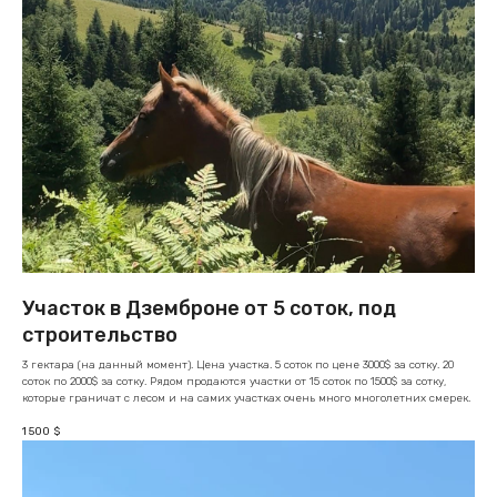
Участок в Дземброне от 5 соток, под
строительство
3 гектара (на данный момент). Цена участка. 5 соток по цене 3000$ за сотку. 20
соток по 2000$ за сотку. Рядом продаются участки от 15 соток по 1500$ за сотку,
которые граничат с лесом и на самих участках очень много многолетних смерек.
1 500
$