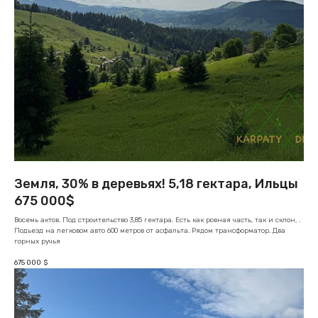
Земля, 30% в деревьях! 5,18 гектара, Ильцы
675 000$
Восемь актов. Под строительство 3,85 гектара. Есть как ровная часть, так и склон, .
Подьезд на легковом авто 600 метров от асфальта. Рядом трансформатор. Два
горных ручья
675 000
$