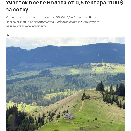
Участок в селе Волова от 0,5 гектара 1100$
за сотку
К продаже четыре акта площадью 0,5; 0,6; 0,9 и 2 гектара. Все акты с
назначением:
для строительства и обслуживания туристического-
развлекательного комплекса
.
55 000
$