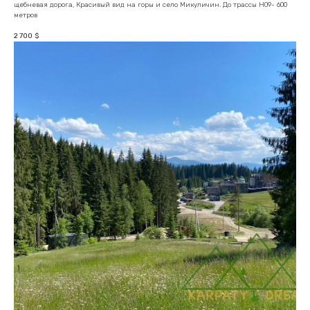
щебневая дорога, Красивый вид на горы и село Микуличин. До трассы Н09- 600
метров
2 700
$