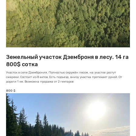
Земельный участок Дземброня в лесу. 14 га
800$ сотка
Участок в селе Дземброния, Полностью окружён лесом, на участке ростут
смереки. Состоит из 8 актов. Есть подъезд, внизу участка протекает ручей. От
дороги 1 км. Возможна продажа от 2 гектаров
800
$