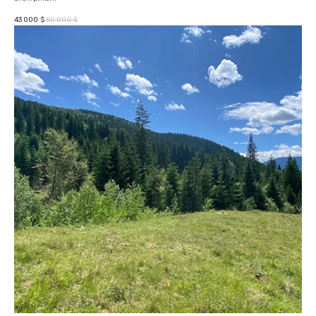
43 000
50 000
$
$