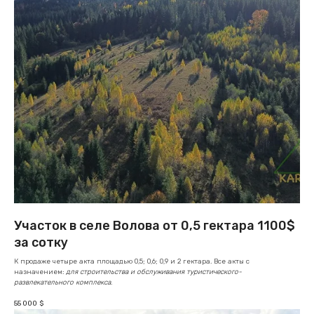
Участок в селе Волова от 0,5 гектара 1100$
за сотку
К продаже четыре акта площадью 0,5; 0,6; 0,9 и 2 гектара. Все акты с
назначением:
для строительства и обслуживания туристического-
развлекательного комплекса
.
55 000
$