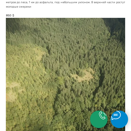
метров до леса, 1 км до асфальта, под небольшим уклоном. В верхней части ростут
молодые смереки
850
$