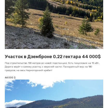
Участок в Дземброне 0,22 гектара 44 000$
Под строительство. 100 метров до новой подстанции, Есть техусловия на 15 кВт..
Дорога ведёт к самому участку, с верхней части. Панорамный вид на 180
градусов, на весь Черногорский хребет!
44 000
$