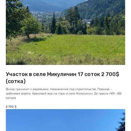
Участок в селе Микуличин 17 соток 2 700$
(сотка)
Внизу граничит с деревьями. Назначение под строительство. Подъезд –
щебневая дорога, Красивый вид на горы и село Микуличин. До трассы Н09- 600
метров
2 700
$