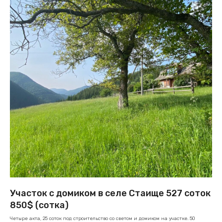
Участок с домиком в селе Стаище 527 соток
850$ (сотка)
Четыре акта, 25 соток под строительство со светом и домиком на участке. 50