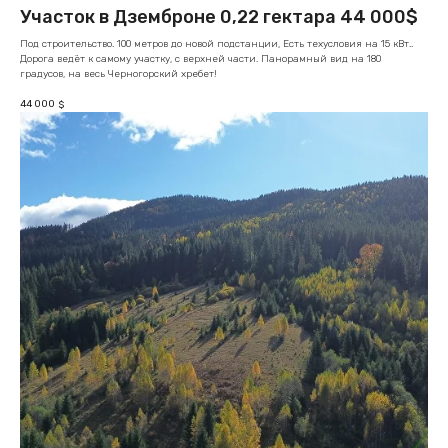
Участок в Дземброне 0,22 гектара 44 000$
Под строительство. 100 метров до новой подстанции, Есть техусловия на 15 кВт..
Дорога ведёт к самому участку, с верхней части. Панорамный вид на 180
градусов, на весь Черногорский хребет!
44 000
$