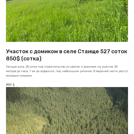
Участок с домиком в селе Стаище 527 соток
850$ (сотка)
Четыре акта, 25 соток под строительство со светом и домиком на участке. 50
метров до леса, 1 км до асфальта, под небольшим уклоном. В верхней части ростут
молодые смереки
850
$