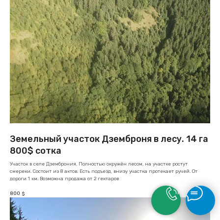
Земельный участок Дземброня в лесу. 14 га
800$ сотка
Участок в селе Дземброния, Полностью окружён лесом, на участке ростут
смереки. Состоит из 8 актов. Есть подъезд, внизу участка протекает ручей. От
дороги 1 км. Возможна продажа от 2 гектаров
800
$